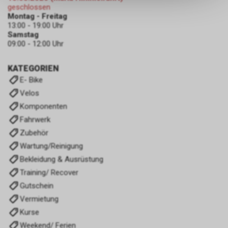
geschlossen
keinerlei Rückschlüsse auf Ihre
Montag - Freitag
persönlichen Informationen
13:00 - 19:00 Uhr
zulassen.
Samstag
09:00 - 12:00 Uhr
KATEGORIEN
E- Bike
Velos
Komponenten
Fahrwerk
Zubehör
Wartung/Reinigung
Bekleidung & Ausrüstung
Training/ Recover
Gutschein
Vermietung
Kurse
Weekend/ Ferien