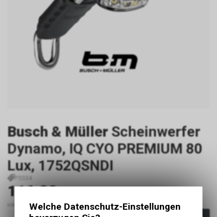
Busch & Müller
Scheinwerfer
Dynamo, IQ CYO PREMIUM 80
Lux, 1752QSNDI
P3334
116.80
CHF
inkl. MwSt., zzgl. Versandkosten
Welche Datenschutz-Einstellungen