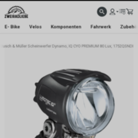
E- Bike
Velos
Komponenten
Fahrwerk
Zubehö
Busch & Müller Scheinwerfer Dynamo, IQ CYO PREMIUM 80 Lux, 1752QSNDI