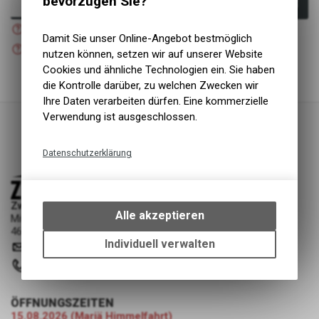
bevorzugen Sie?
In den Warenkorb
Nicht verfügbar
Versand
Damit Sie unser Online-Angebot bestmöglich
Nicht verfügbar
nutzen können, setzen wir auf unserer Website
Abholung Zweiradliebe GmbH
Cookies und ähnliche Technologien ein. Sie haben
die Kontrolle darüber, zu welchen Zwecken wir
Ihre Daten verarbeiten dürfen. Eine kommerzielle
Verwendung ist ausgeschlossen.
Datenschutzerklärung
Technische Funktionen
Wir erfassen und speichern
Zweiradliebe GmbH
bestimmte Interaktionen und
Alle akzeptieren
Mittelgäustrasse 53
Einstellungen auf Ihrem Gerät,
4616 Kappel SO
um die grundlegenden
Individuell verwalten
info
@
zweiradliebe.ch
Funktionen unseres Online-
062 216 16 73
Angebots, wie die Verwendung
des Warenkorbs, zu
ermöglichen. Bitte beachten Sie,
ÖFFNUNGSZEITEN
dass die gespeicherten Daten
15.08.2026 (Mariä Himmelfahrt)