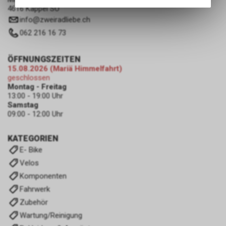
Angebots, wie die Verwendung
4616 Kappel SO
des Warenkorbs, zu
info
@
zweiradliebe.ch
ermöglichen. Bitte beachten Sie,
062 216 16 73
dass die gespeicherten Daten
keinerlei Rückschlüsse auf Ihre
persönlichen Informationen
ÖFFNUNGSZEITEN
zulassen.
15.08.2026 (Mariä Himmelfahrt)
geschlossen
Montag - Freitag
13:00 - 19:00 Uhr
Samstag
09:00 - 12:00 Uhr
KATEGORIEN
E- Bike
Velos
Komponenten
Fahrwerk
Zubehör
Wartung/Reinigung