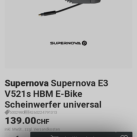
Supernova
Supernova E3
V521s HBM E-Bike
Scheinwerfer universal
5002980
4260224791313
139.00
CHF
inkl. MwSt., zzgl. Versandkosten