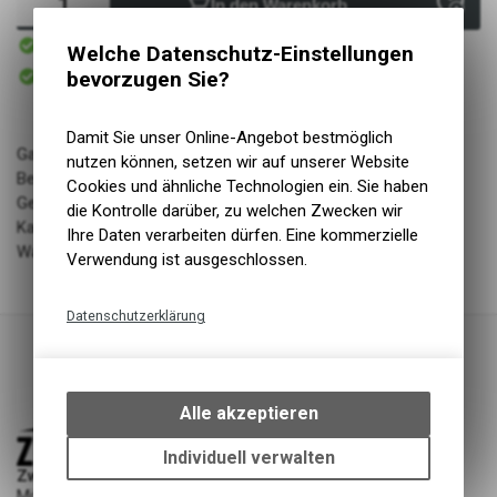
In den Warenkorb
Sofort verfügbar
Welche Datenschutz-Einstellungen
Versand
Sofort abholbar
bevorzugen Sie?
Abholung Zweiradliebe GmbH
Damit Sie unser Online-Angebot bestmöglich
Garantieangaben: 2 Jahre Garantie, beachten Sie die
nutzen können, setzen wir auf unserer Website
Bestimmungen
Cookies und ähnliche Technologien ein. Sie haben
Geschlecht: uni
die Kontrolle darüber, zu welchen Zwecken wir
Kategorie: parts
Ihre Daten verarbeiten dürfen. Eine kommerzielle
Warengruppe: Ersatzteil Fahrrad
Verwendung ist ausgeschlossen.
Datenschutzerklärung
Technische Funktionen
Wir erfassen und speichern
bestimmte Interaktionen und
Alle akzeptieren
Einstellungen auf Ihrem Gerät,
um die grundlegenden
Individuell verwalten
Zweiradliebe GmbH
Funktionen unseres Online-
Mittelgäustrasse 53