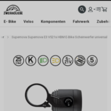
E- Bike
Velos
Komponenten
Fahrwerk
Zubehö
fer
Supernova Supernova E3 V521s HBM E-Bike Scheinwerfer universal