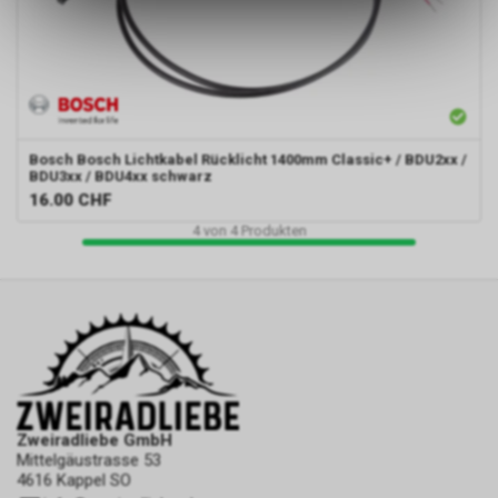
des Warenkorbs, zu
ermöglichen. Bitte beachten Sie,
dass die gespeicherten Daten
keinerlei Rückschlüsse auf Ihre
persönlichen Informationen
zulassen.
Bosch
Bosch Lichtkabel Rücklicht 1400mm Classic+ / BDU2xx /
BDU3xx / BDU4xx schwarz
16.00
CHF
4
von
4
Produkten
Zweiradliebe GmbH
Mittelgäustrasse 53
4616 Kappel SO