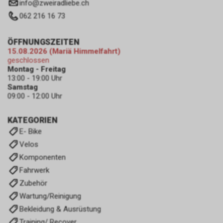
info
@
zweiradliebe.ch
062 216 16 73
ÖFFNUNGSZEITEN
15.08.2026 (Mariä Himmelfahrt)
geschlossen
Montag - Freitag
13:00 - 19:00 Uhr
Samstag
09:00 - 12:00 Uhr
KATEGORIEN
E- Bike
Velos
Komponenten
Fahrwerk
Zubehör
Wartung/Reinigung
Bekleidung & Ausrüstung
Training/ Recover