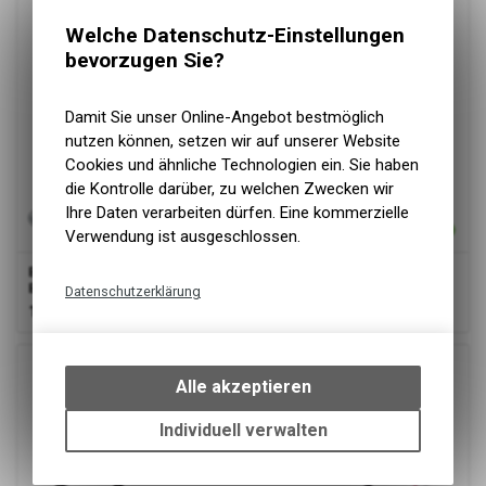
Welche Datenschutz-Einstellungen
bevorzugen Sie?
Damit Sie unser Online-Angebot bestmöglich
nutzen können, setzen wir auf unserer Website
Cookies und ähnliche Technologien ein. Sie haben
die Kontrolle darüber, zu welchen Zwecken wir
Ihre Daten verarbeiten dürfen. Eine kommerzielle
Verwendung ist ausgeschlossen.
Bosch
Bosch Lichtkabel Scheinwerfer 1400mm Classic+ /
BDU2xx / BDU3xx / BDU4xx schwarz
Datenschutzerklärung
16.00
CHF
Technische Funktionen
Wir erfassen und speichern
bestimmte Interaktionen und
Alle akzeptieren
Einstellungen auf Ihrem Gerät,
um die grundlegenden
Individuell verwalten
Funktionen unseres Online-
Angebots, wie die Verwendung