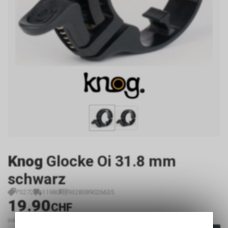
Knog
Glocke Oi 31.8 mm
schwarz
P3272
11980
9328389026635
19.90
CHF
inkl. MwSt., zzgl. Versandkosten