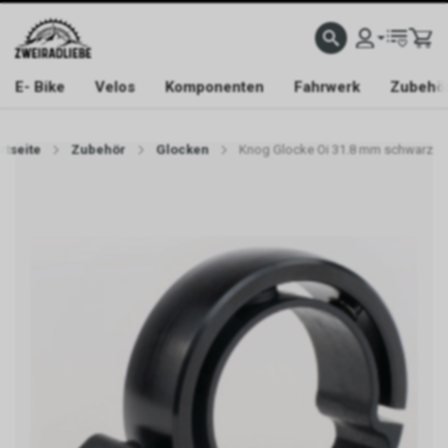
E- Bike
Velos
Komponenten
Fahrwerk
Zubehö
rtseite
Zubehör
Glocken
Knog Glocke Oi 31.8 mm schwarz