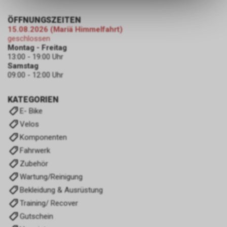
ermöglichen. Bitte beachten Sie,
dass die gespeicherten Daten
ÖFFNUNGSZEITEN
keinerlei Rückschlüsse auf Ihre
15.08.2026 (Mariä Himmelfahrt)
persönlichen Informationen
geschlossen
zulassen.
Montag - Freitag
13:00 - 19:00 Uhr
Samstag
09:00 - 12:00 Uhr
KATEGORIEN
E- Bike
Velos
Komponenten
Fahrwerk
Zubehör
Wartung/Reinigung
Bekleidung & Ausrüstung
Training/ Recover
Gutschein