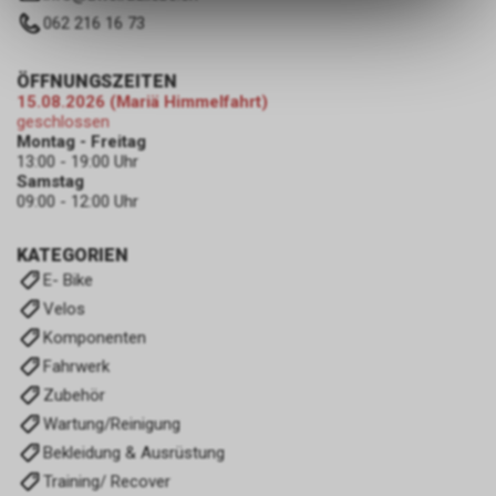
des Warenkorbs, zu
062 216 16 73
ermöglichen. Bitte beachten Sie,
dass die gespeicherten Daten
keinerlei Rückschlüsse auf Ihre
ÖFFNUNGSZEITEN
persönlichen Informationen
15.08.2026 (Mariä Himmelfahrt)
zulassen.
geschlossen
Montag - Freitag
13:00 - 19:00 Uhr
Samstag
09:00 - 12:00 Uhr
KATEGORIEN
E- Bike
Velos
Komponenten
Fahrwerk
Zubehör
Wartung/Reinigung
Bekleidung & Ausrüstung
Training/ Recover