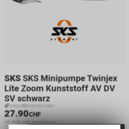
SKS
SKS Minipumpe Twinjex
Lite Zoom Kunststoff AV DV
SV schwarz
5002023
4002556519834
27.90
CHF
inkl. MwSt., zzgl. Versandkosten