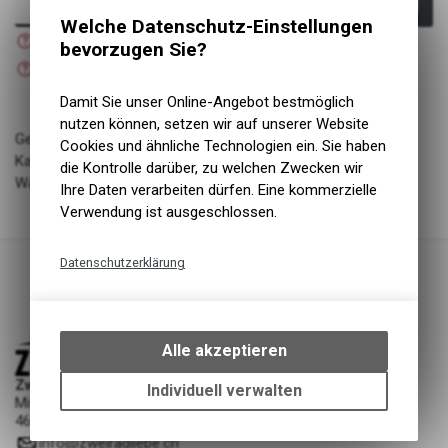
In den Warenkorb
Welche Datenschutz-Einstellungen
Nicht verfügbar
bevorzugen Sie?
Versand
Nicht verfügbar
Abholung Zweiradliebe GmbH
Damit Sie unser Online-Angebot bestmöglich
nutzen können, setzen wir auf unserer Website
Geschlecht: uni
Cookies und ähnliche Technologien ein. Sie haben
Kategorie: accessories
die Kontrolle darüber, zu welchen Zwecken wir
Warengruppe: Zubehör
Ihre Daten verarbeiten dürfen. Eine kommerzielle
Verwendung ist ausgeschlossen.
Datenschutzerklärung
Technische Funktionen
Wir erfassen und speichern
bestimmte Interaktionen und
Alle akzeptieren
Einstellungen auf Ihrem Gerät,
Zweiradliebe GmbH
um die grundlegenden
Individuell verwalten
Mittelgäustrasse 53
Funktionen unseres Online-
4616 Kappel SO
Angebots, wie die Verwendung
info
@
zweiradliebe.ch