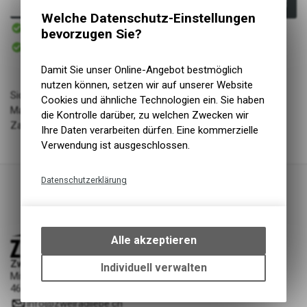
In den Warenkorb
Welche Datenschutz-Einstellungen
Sofort verfügbar
bevorzugen Sie?
Versand
Sofort abholbar
Abholung Zweiradliebe GmbH
Damit Sie unser Online-Angebot bestmöglich
nutzen können, setzen wir auf unserer Website
Sicherheitsstufe: 3 von 10
Cookies und ähnliche Technologien ein. Sie haben
Material: Stahl
die Kontrolle darüber, zu welchen Zwecken wir
Zahlenkombination frei wählbar
Ihre Daten verarbeiten dürfen. Eine kommerzielle
Verwendung ist ausgeschlossen.
Datenschutzerklärung
Technische Funktionen
Wir erfassen und speichern
bestimmte Interaktionen und
Alle akzeptieren
Einstellungen auf Ihrem Gerät,
Zweiradliebe GmbH
um die grundlegenden
Individuell verwalten
Mittelgäustrasse 53
Funktionen unseres Online-
4616 Kappel SO
Angebots, wie die Verwendung
info
@
zweiradliebe.ch