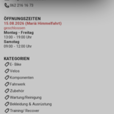
des Warenkorbs, zu
062 216 16 73
ermöglichen. Bitte beachten Sie,
dass die gespeicherten Daten
keinerlei Rückschlüsse auf Ihre
ÖFFNUNGSZEITEN
persönlichen Informationen
15.08.2026 (Mariä Himmelfahrt)
zulassen.
geschlossen
Montag - Freitag
13:00 - 19:00 Uhr
Samstag
09:00 - 12:00 Uhr
KATEGORIEN
E- Bike
Velos
Komponenten
Fahrwerk
Zubehör
Wartung/Reinigung
Bekleidung & Ausrüstung
Training/ Recover