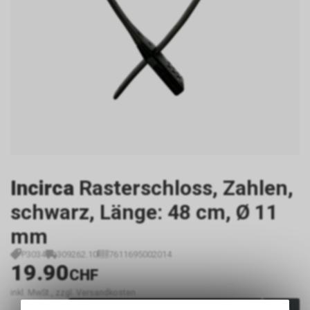
Incirca
Rasterschloss, Zahlen,
schwarz, Länge: 48 cm, Ø 11
mm
P3034
309262.10
7611695002014
19.90
CHF
inkl. MwSt., zzgl. Versandkosten