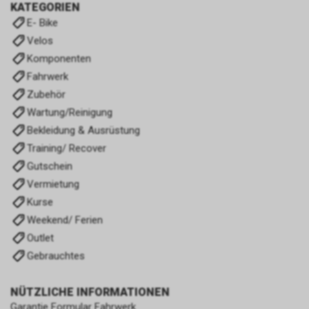
KATEGORIEN
E- Bike
Velos
Komponenten
Fahrwerk
Zubehör
Wartung/Reinigung
Bekleidung & Ausrüstung
Training/ Recover
Gutschein
Vermietung
Kurse
Weekend/ Ferien
Outlet
Gebrauchtes
NÜTZLICHE INFORMATIONEN
Garantie Formular Fahrwerk