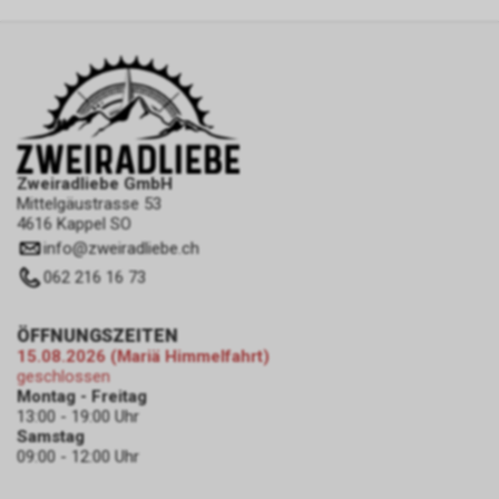
Zweiradliebe GmbH
Mittelgäustrasse 53
4616 Kappel SO
info
@
zweiradliebe.ch
062 216 16 73
ÖFFNUNGSZEITEN
15.08.2026 (Mariä Himmelfahrt)
geschlossen
Montag - Freitag
13:00 - 19:00 Uhr
Samstag
09:00 - 12:00 Uhr