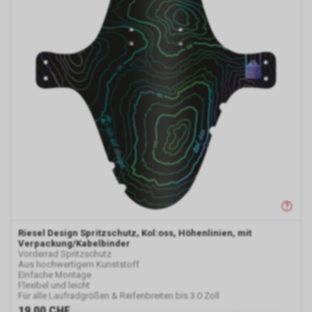
Riesel Design
Spritzschutz, Kol:oss, Höhenlinien, mit
Verpackung/Kabelbinder
Vorderrad Spritzschutz
Aus hochwertigem Kunststoff
Einfache Montage
Flexibel und leicht
Für alle Laufradgrößen & Reifenbreiten bis 3.0 Zoll
19.00
CHF