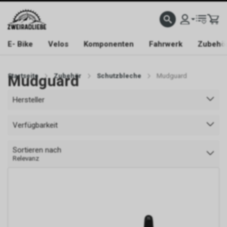
E- Bike
Velos
Komponenten
Fahrwerk
Zubehö
Startseite
Mudguard
Zubehör
Schutzbleche
Mudguard
Hersteller
Verfügbarkeit
Sortieren nach
Relevanz