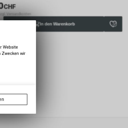
0
CHF
 zzgl. Versandkosten
In den Warenkorb
erfügbar
rfügbar
 Zweiradliebe GmbH
er Website
en Zwecken wir
gen auf
ots, wie die
en
ass die
nformationen