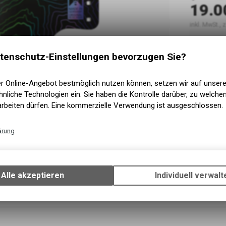
19.0
inkl. MwSt.,
tenschutz-Einstellungen bevorzugen Sie?
Nicht v
Versand
Nicht ve
Abholung
er Online-Angebot bestmöglich nutzen können, setzen wir auf unser
nliche Technologien ein. Sie haben die Kontrolle darüber, zu welch
arbeiten dürfen. Eine kommerzielle Verwendung ist ausgeschlossen.
ärung
Technische Funktionen
Wir erfassen und speichern bestimmte Interaktionen und Einstellun
Ihrem Gerät, um die grundlegenden Funktionen unseres Online-Angeb
Alle akzeptieren
Individuell verwalt
Verwendung des Warenkorbs, zu ermöglichen. Bitte beachten Sie, d
gespeicherten Daten keinerlei Rückschlüsse auf Ihre persönlichen I
zulassen.