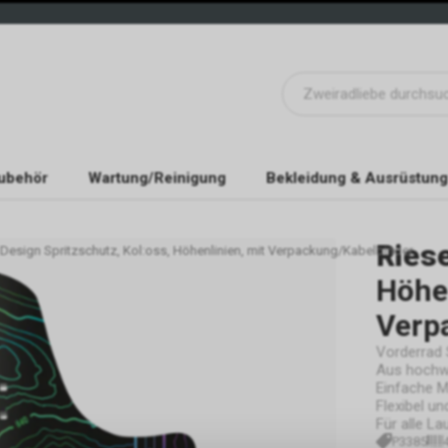
ubehör
Wartung/Reinigung
Bekleidung & Ausrüstung
Ries
 Design Spritzschutz, Kol:oss, Höhenlinien, mit Verpackung/Kabelbinder
Höhen
Verp
Vorderrad 
Aus hochw
Einfache 
Flexibel un
Für alle La
P3385