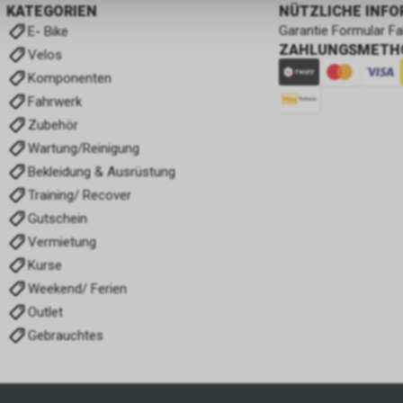
KATEGORIEN
NÜTZLICHE INF
Garantie Formular F
E- Bike
ZAHLUNGSMETH
Velos
Komponenten
Fahrwerk
Zubehör
Wartung/Reinigung
Bekleidung & Ausrüstung
Training/ Recover
Gutschein
Vermietung
Kurse
Weekend/ Ferien
Outlet
Gebrauchtes