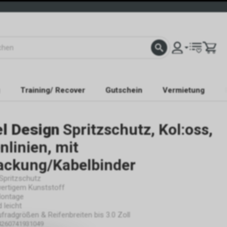
Training/ Recover
Gutschein
Vermietung
el Design
Spritzschutz, Kol:oss,
linien, mit
ackung/Kabelbinder
Spritzschutz
ertigem Kunststoff
Montage
d leicht
ufradgrößen & Reifenbreiten bis 3.0 Zoll
4260741931049