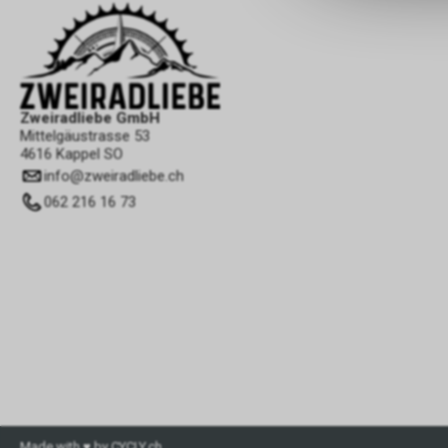
Zweiradliebe GmbH
Mittelgäustrasse 53
4616 Kappel SO
info
@
zweiradliebe.ch
062 216 16 73
Made with ♥ by CYCLY.ch