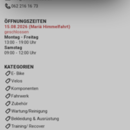
des Warenkorbs, zu
062 216 16 73
ermöglichen. Bitte beachten Sie,
dass die gespeicherten Daten
keinerlei Rückschlüsse auf Ihre
ÖFFNUNGSZEITEN
persönlichen Informationen
15.08.2026 (Mariä Himmelfahrt)
zulassen.
geschlossen
Montag - Freitag
13:00 - 19:00 Uhr
Samstag
09:00 - 12:00 Uhr
KATEGORIEN
E- Bike
Velos
Komponenten
Fahrwerk
Zubehör
Wartung/Reinigung
Bekleidung & Ausrüstung
Training/ Recover