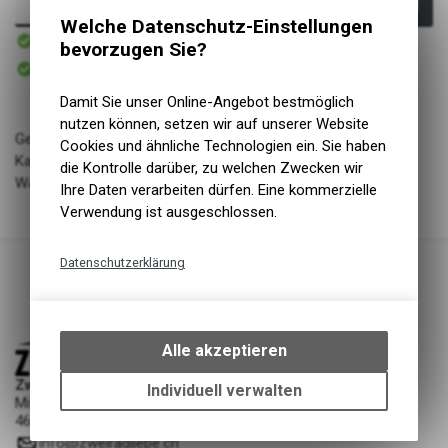
In den Warenkorb
Welche Datenschutz-Einstellungen
Sofort verfügbar
bevorzugen Sie?
Versand
Sofort abholbar
Abholung Zweiradliebe GmbH
Damit Sie unser Online-Angebot bestmöglich
nutzen können, setzen wir auf unserer Website
Geschlecht: uni
Cookies und ähnliche Technologien ein. Sie haben
Kategorie: accessories
die Kontrolle darüber, zu welchen Zwecken wir
Warengruppe: Werkzeug
Ihre Daten verarbeiten dürfen. Eine kommerzielle
Verwendung ist ausgeschlossen.
Datenschutzerklärung
Technische Funktionen
Wir erfassen und speichern
bestimmte Interaktionen und
Alle akzeptieren
Einstellungen auf Ihrem Gerät,
Zweiradliebe GmbH
um die grundlegenden
Individuell verwalten
Mittelgäustrasse 53
Funktionen unseres Online-
4616 Kappel SO
Angebots, wie die Verwendung
info
@
zweiradliebe.ch