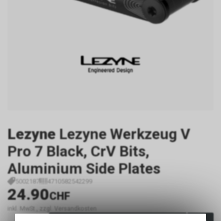
Lezyne
Lezyne Werkzeug V
Pro 7 Black, CrV Bits,
Aluminium Side Plates
5002187
4710582542299
24.90
CHF
inkl. MwSt., zzgl. Versandkosten