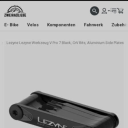
E- Bike
Velos
Komponenten
Fahrwerk
Zubehö
Lezyne Lezyne Werkzeug V Pro 7 Black, CrV Bits, Aluminium Side Plates