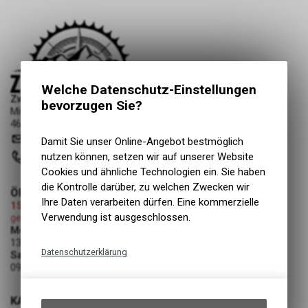
Welche Datenschutz-Einstellungen
Zweiradliebe GmbH
bevorzugen Sie?
Mittelgäustrasse 53
4616 Kappel SO
info
@
zweiradliebe.ch
Damit Sie unser Online-Angebot bestmöglich
nutzen können, setzen wir auf unserer Website
062 216 16 73
Cookies und ähnliche Technologien ein. Sie haben
die Kontrolle darüber, zu welchen Zwecken wir
ÖFFNUNGSZEITEN
Ihre Daten verarbeiten dürfen. Eine kommerzielle
15.08.2026 (Mariä Himmelfahrt)
Verwendung ist ausgeschlossen.
geschlossen
Montag - Freitag
13:00 - 19:00 Uhr
Datenschutzerklärung
Samstag
09:00 - 12:00 Uhr
Technische Funktionen
Wir erfassen und speichern
KATEGORIEN
bestimmte Interaktionen und